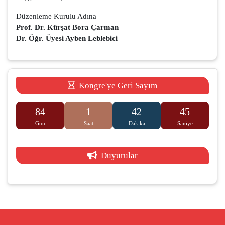
Düzenleme Kurulu Adına
Prof. Dr. Kürşat Bora Çarman
Dr. Öğr. Üyesi Ayben Leblebici
Kongre'ye Geri Sayım
84
1
42
45
Gün
Saat
Dakika
Saniye
Duyurular